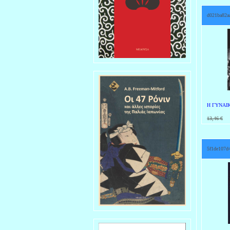
d021ba82a
Η ΓΥΝΑΙ
13,46 €
9
5f1de107d