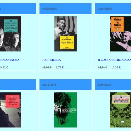
a
660205d96c
03eb7de309
ΚΑ ΦΑΝΤΑΣΜΑ
HIGH SIERRA
Η ΖΟΥΓΚΛΑ ΤΗΣ ΑΣΦΑ
,42
€
13,99 €
9,79
€
14,84 €
10,39
€
4
ae6533687f
8e4beaf2a8