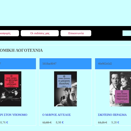
οσφορές
Οι εκδόσεις μας
Επικοινωνία
ΟΜΙΚΗ ΛΟΓΟΤΕΧΝΙΑ
7
5618ac8047
40e902e5d2
ΑΡΙ ΣΤΟΝ ΥΠΟΝΟΜΟ
Ο ΜΑΥΡΟΣ ΑΓΓΕΛΟΣ
ΣΚΟΤΕΙΝΟ ΠΕΡΑΣΜΑ
,76
€
12,83 €
8,98
€
13,25 €
9,28
€