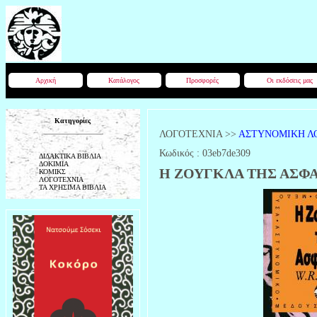
Αρχική
Κατάλογος
Προσφορές
Οι εκδόσεις μας
Κατηγορίες
ΛΟΓΟΤΕΧΝΙΑ
>>
ΑΣΤΥΝΟΜΙΚΗ Λ
Κωδικός :
03eb7de309
ΔΙΔΑΚΤΙΚΑ ΒΙΒΛΙΑ
ΔΟΚΙΜΙΑ
Η ΖΟΥΓΚΛΑ ΤΗΣ ΑΣΦ
ΚΟΜΙΚΣ
ΛΟΓΟΤΕΧΝΙΑ
ΤΑ ΧΡΗΣΙΜΑ ΒΙΒΛΙΑ