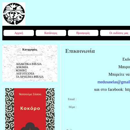
Αρχική
Κατάλογος
Προσφορές
Οι εκδόσεις μας
Κατηγορίες
Επικοινωνία
Εκδ
ΔΙΔΑΚΤΙΚΑ ΒΙΒΛΙΑ
Μαυρομ
ΔΟΚΙΜΙΑ
ΚΟΜΙΚΣ
ΛΟΓΟΤΕΧΝΙΑ
Μπορείτε να
ΤΑ ΧΡΗΣΙΜΑ ΒΙΒΛΙΑ
medusaselas@gmai
και στο facebook: ht
Email :
Θέμα :