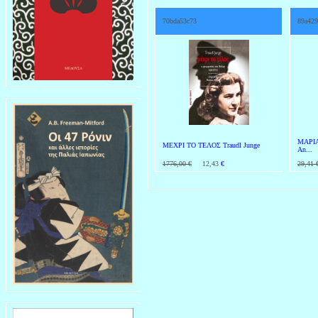
70bda53c73
89a429
ΜΑΡΙΑ
ΜΕΧΡΙ ΤΟ ΤΕΛΟΣ Traudl Junge
An...
1776,00 €
12,43
€
29,41 