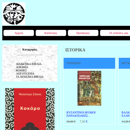
Αρχική
Κατάλογος
Προσφορές
Οι εκδόσεις μας
Κατηγορίες
ΙΣΤΟΡΙΚΑ
97b093b02e
08774a
ΔΙΔΑΚΤΙΚΑ ΒΙΒΛΙΑ
ΔΟΚΙΜΙΑ
ΚΟΜΙΚΣ
ΛΟΓΟΤΕΧΝΙΑ
ΤΑ ΧΡΗΣΙΜΑ ΒΙΒΛΙΑ
ΒΥΖΑΝΤΙΝΟΙ ΔΡΟΜΟΙ
ΒΑΛΚΑ
ΠΑΡΑΔΟΣΙΑΚΕΣ...
ΕΛΛΗ.
10,60 €
7,42
€
14,20 