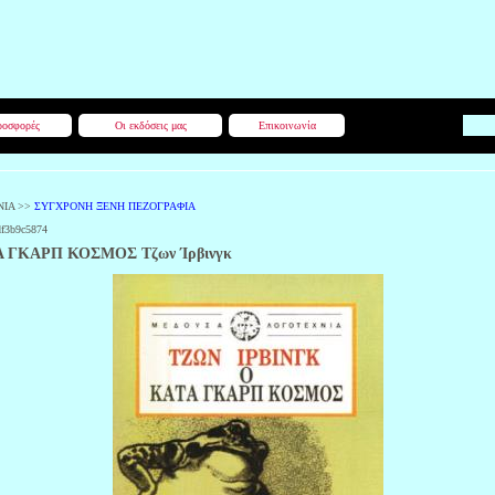
οσφορές
Οι εκδόσεις μας
Επικοινωνία
ΝΙΑ
>>
ΣΥΓΧΡΟΝΗ ΞΕΝΗ ΠΕΖΟΓΡΑΦΙΑ
df3b9c5874
 ΓΚΑΡΠ ΚΟΣΜΟΣ Τζων Ίρβινγκ