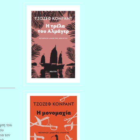
ηση του
ου
ια τον
ατά