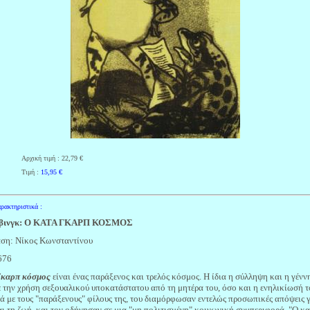
Αρχική τιμή : 22,79 €
Τιμή :
15,95
€
ρακτηριστικά :
ρβινγκ: Ο ΚΑΤΑ ΓΚΑΡΠ ΚΟΣΜΟΣ
ση: Νίκος Κωνσταντίνου
 676
Γκαρπ κόσμος
είναι ένας παράξενος και τρελός κόσμος. Η ίδια η σύλληψη και η γένν
 την χρήση σεξουαλικού υποκατάστατου από τη μητέρα του, όσο και η ενηλικίωσή τ
ά με τους "παράξενους" φίλους της, του διαμόρφωσαν εντελώς προσωπικές απόψεις γ
ι τη ζωή, και τον οδήγησαν σε μια "μη πολιτισμένη" κοινωνική συμπεριφορά. "Ο κ