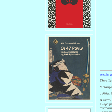
Επιπλέον χα
Τζων Ί
Μετάφρα
σελίδες:
Ο κατά 
Γκαρπ με
συντροφι
κόσμο κα