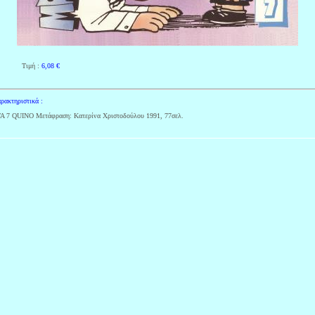
Τιμή :
6,08
€
ρακτηριστικά :
7 QUINO Μετάφραση: Κατερίνα Χριστοδούλου 1991, 77σελ.