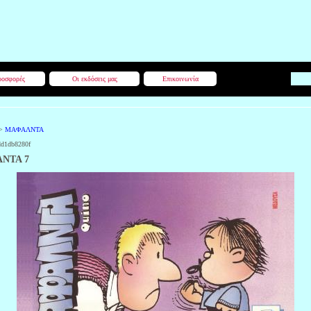
οσφορές
Οι εκδόσεις μας
Επικοινωνία
>
ΜΑΦΑΛΝΤΑ
dd1db8280f
ΝΤΑ 7