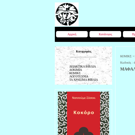
Αρχική
Κατάλογος
Πρ
Κατηγορίες
ΚΟΜΙΚΣ
>
Κωδικός :
ΔΙΔΑΚΤΙΚΑ ΒΙΒΛΙΑ
ΜΑΦΑΛ
ΔΟΚΙΜΙΑ
ΚΟΜΙΚΣ
ΛΟΓΟΤΕΧΝΙΑ
ΤΑ ΧΡΗΣΙΜΑ ΒΙΒΛΙΑ