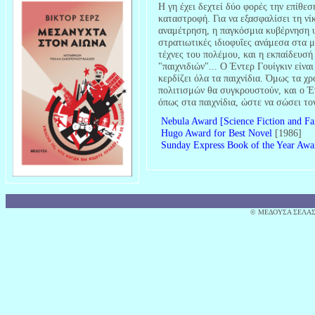
Η γη έχει δεχτεί δύο φορές την επίθεσ
καταστροφή. Για να εξασφαλίσει τη νί
αναμέτρηση, η παγκόσμια κυβέρνηση ψ
στρατιωτικές ιδιοφυΐες ανάμεσα στα μ
τέχνες του πολέμου, και η εκπαίδευσ
"παιχνιδιών"... Ο Έντερ Γουίγκιν είνα
κερδίζει όλα τα παιχνίδια. Όμως τα χ
πολιτισμών θα συγκρουστούν, και ο Έν
όπως στα παιχνίδια, ώστε να σώσει το
Nebula Award [Science Fiction and Fa
Hugo Award for Best Novel
[1986]
Sunday Express Book of the Year Awa
© MΕΔΟΥΣΑ ΣΕΛΑΣ