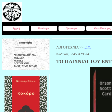
Αρχική
Κατάλογος
Προσφορές
Οι εκδόσεις μας
Κατηγορίες
ΛΟΓΟΤΕΧΝΙΑ
>>
Ε.Φ.
Κωδικός :
d459429324
ΔΙΔΑΚΤΙΚΑ ΒΙΒΛΙΑ
ΔΟΚΙΜΙΑ
ΤΟ ΠΑΙΧΝΙΔΙ ΤΟΥ ΕΝΤΕΡ
ΚΟΜΙΚΣ
ΛΟΓΟΤΕΧΝΙΑ
ΤΑ ΧΡΗΣΙΜΑ ΒΙΒΛΙΑ