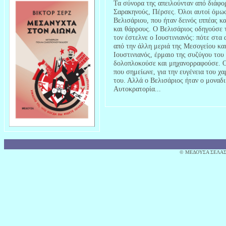
Τα σύνορα της απειλούνταν από διάφο
Σαρακηνούς, Πέρσες. Όλοι αυτοί όμως
Βελισάριου, που ήταν δεινός ιππέας κ
και θάρρους. Ο Βελισάριος οδηγούσε 
τον έστελνε ο Ιουστινιανός: πότε στα
από την άλλη μεριά της Μεσογείου κα
Ιουστινιανός, έρμαιο της συζύγου το
δολοπλοκούσε και μηχανορραφούσε. Ο Ι
που σημείωνε, για την ευγένεια του χ
του. Αλλά ο Βελισάριος ήταν ο μοναδ
Αυτοκρατορία...
© MΕΔΟΥΣΑ ΣΕΛΑΣ