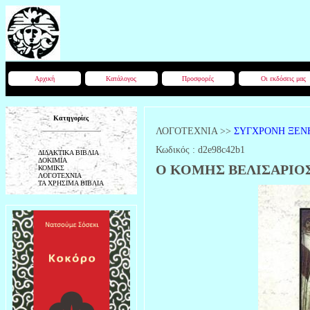
Αρχική
Κατάλογος
Προσφορές
Οι εκδόσεις μας
Κατηγορίες
ΛΟΓΟΤΕΧΝΙΑ
>>
ΣΥΓΧΡΟΝΗ ΞΕΝ
Κωδικός :
d2e98c42b1
ΔΙΔΑΚΤΙΚΑ ΒΙΒΛΙΑ
ΔΟΚΙΜΙΑ
Ο ΚΟΜΗΣ ΒΕΛΙΣΑΡΙΟΣ 
ΚΟΜΙΚΣ
ΛΟΓΟΤΕΧΝΙΑ
ΤΑ ΧΡΗΣΙΜΑ ΒΙΒΛΙΑ