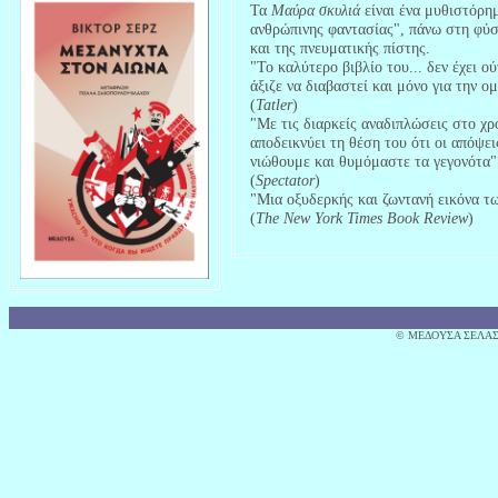
Τα
Μαύρα σκυλιά
είναι ένα μυθιστόρημ
ανθρώπινης φαντασίας", πάνω στη φύσ
και της πνευματικής πίστης.
"Το καλύτερο βιβλίο του... δεν έχει 
άξιζε να διαβαστεί και μόνο για την ο
(
Tatler
)
"Με τις διαρκείς αναδιπλώσεις στο χρ
αποδεικνύει τη θέση του ότι οι απόψε
νιώθουμε και θυμόμαστε τα γεγονότα"
(
Spectator
)
"Μια οξυδερκής και ζωντανή εικόνα τ
(
The New York Times Book Review
)
© MΕΔΟΥΣΑ ΣΕΛΑΣ