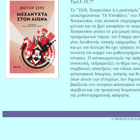
Τιμή € 18,77
Το "1918, Χουγκενάου ή ο ρεαλισμός" 
ολοκληρώνονται "Οι Υπνοβάτες" του Χ
Χουγκενάου, ενός αλσατού επιχειρημα
μέτωπο και να βρεί καταφύγιο σε ασφα
Χουγκενάου φτάνει σε μια μικρή πόλη
προηγούμενων τόμων, τον Γιόαχιμ φον 
γίνει διευθυντής τοπικής εφημερίδας
και με τον δεύτερο θα έχει τραγικές σ
συνιστά τον κορμό του μυθιστορήματο
ιστορίες. Ο κατακερματισμός της αφή
συνεκτική, εκδραματίζει το θέμα του
συμβατικές απαιτήσεις του είδους απο
φιλοσοφικού δοκιμίου, ποίησης και θ
όλων αυτών των στοιχείων, δεν δημιο
βασίζεται στο ιστορικο-φιλοσοφικό το
ακρίβεια και την προφητική διορατικ
της μυθιστορηματικής αφήγησης.
© MΕΔΟΥΣΑ ΣΕΛΑΣ