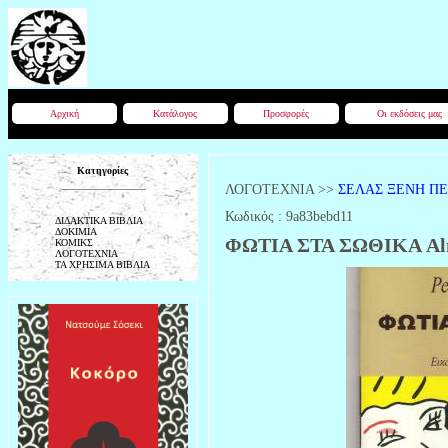
Αρχική
Κατάλογος
Προσφορές
Οι εκδόσεις μας
Κατηγορίες
ΛΟΓΟΤΕΧΝΙΑ
>>
ΣΕΛΑΣ ΞΕΝΗ Π
Κωδικός :
9a83bebd11
ΔΙΔΑΚΤΙΚΑ ΒΙΒΛΙΑ
ΔΟΚΙΜΙΑ
ΦΩΤΙΑ ΣΤΑ ΣΩΘΙΚΑ Al
ΚΟΜΙΚΣ
ΛΟΓΟΤΕΧΝΙΑ
ΤΑ ΧΡΗΣΙΜΑ ΒΙΒΛΙΑ