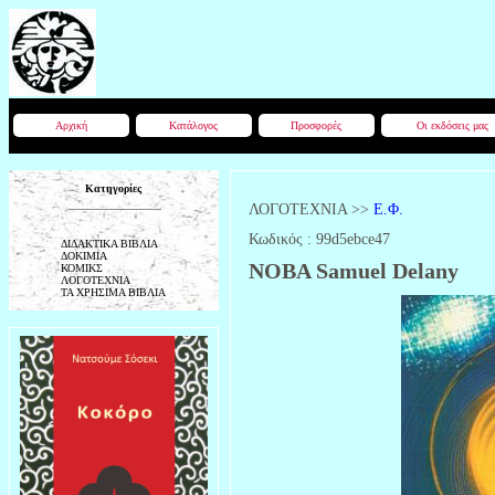
Αρχική
Κατάλογος
Προσφορές
Οι εκδόσεις μας
Κατηγορίες
ΛΟΓΟΤΕΧΝΙΑ
>>
Ε.Φ.
Κωδικός :
99d5ebce47
ΔΙΔΑΚΤΙΚΑ ΒΙΒΛΙΑ
ΔΟΚΙΜΙΑ
NOBA Samuel Delany
ΚΟΜΙΚΣ
ΛΟΓΟΤΕΧΝΙΑ
ΤΑ ΧΡΗΣΙΜΑ ΒΙΒΛΙΑ