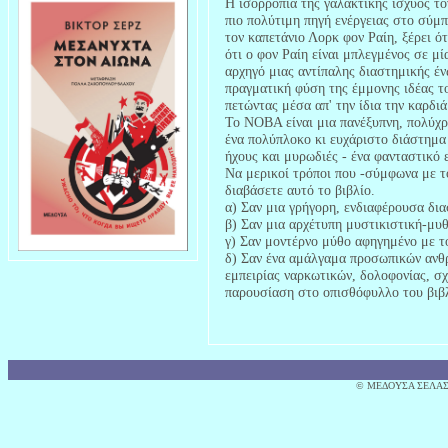
Η ισορροπία της γαλακτικής ισχύος τ
πιο πολύτιμη πηγή ενέργειας στο σύμπ
τον καπετάνιο Λορκ φον Ραίη, ξέρει ό
ότι ο φον Ραίη είναι μπλεγμένος σε μ
αρχηγό μιας αντίπαλης διαστημικής έ
πραγματική φύση της έμμονης ιδέας το
πετώντας μέσα απ' την ίδια την καρδι
Το ΝΟΒΑ είναι μια πανέξυπνη, πολύχ
ένα πολύπλοκο κι ευχάριστο διάστημα
ήχους και μυρωδιές - ένα φανταστικό 
Να μερικοί τρόποι που -σύμφωνα με το
διαβάσετε αυτό το βιβλίο.
α) Σαν μια γρήγορη, ενδιαφέρουσα δια
β) Σαν μια αρχέτυπη μυστικιστική-μυθ
γ) Σαν μοντέρνο μύθο αφηγημένο με τ
δ) Σαν ένα αμάλγαμα προσωπικών ανθ
εμπειρίας ναρκωτικών, δολοφονίας, σχ
παρουσίαση στο οπισθόφυλλο του βιβ
© MΕΔΟΥΣΑ ΣΕΛΑΣ