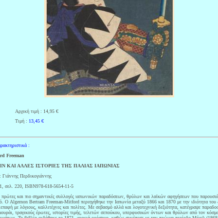
Αρχική τιμή : 14,95 €
Τιμή :
13,45
€
ρακτηριστικά :
ord Freeman
ΝΙΝ ΚΑΙ ΑΛΛΕΣ ΙΣΤΟΡΙΕΣ ΤΗΣ ΠΑΛΙΑΣ ΙΑΠΩΝΙΑΣ
 Γιάννης Περδικογιάννης
1, σελ. 220, ISBN978-618-5654-11-5
ς πρώτες και πιο σημαντικές συλλογές ιαπωνικών παραδόσεων, θρύλων και λαϊκών αφηγήσεων που παρουσι
ό. Ο Algernon Bertram Freeman-Mitford περιηγήθηκε την Ιαπωνία μεταξύ 1866 και 1870 με την ιδιότητα του
 επαφή με λόγιους, καλλιτέχνες και πολίτες. Με σεβασμό αλλά και λογοτεχνική δεξιότητα, κατέγραψε παραδο
μουράι, τραγικούς έρωτες, ιστορίες τιμής, τελετών σεπούκου, υπερφυσικών όντων και θρύλων από τον κόσμ
υμάτων. Το βιβλίο εκδόθηκε το 1871, χρονιά-ορόσημο, καθώς συνέπεσε με την πρώιμη περίοδο Μέιτζι (1868