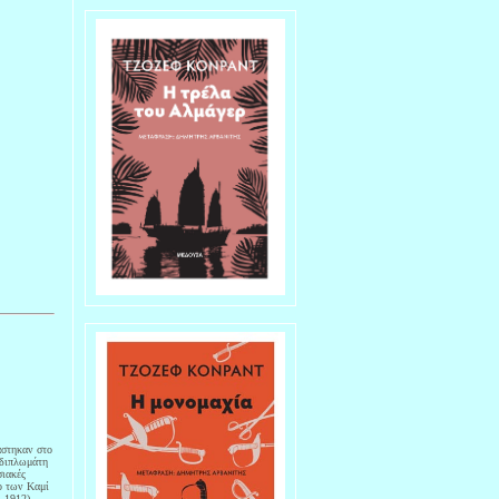
άστηκαν στο
 διπλωμάτη
σιακές
ο των Καμί
–1912),