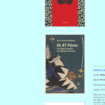
Επιπλέον χα
A. B. Mitf
ΟΙ 47 ΡΟ
Μετάφραση:
Σχήμα 14*2
Μια από τι
δυτικό κοιν
και ήρθε σε
ιστορίες σα
και των πνε