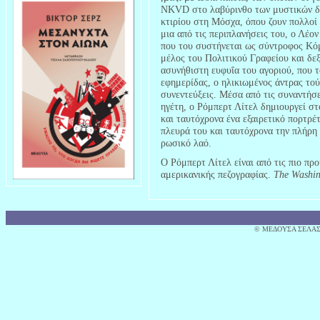
NKVD στο λαβύρινθο των μυστικών δω
κτιρίου στη Μόσχα, όπου ζουν πολλοί 
μια από τις περιπλανήσεις του, ο Λέον
που του συστήνεται ως σύντροφος Κό
μέλος του Πολιτικού Γραφείου και δεξ
ασυνήθιστη ευφυΐα του αγοριού, που τ
εφημερίδας, ο ηλικιωμένος άντρας τού
συνεντεύξεις. Μέσα από τις συναντήσε
ηγέτη, ο Ρόμπερτ Λίτελ δημιουργεί 
και ταυτόχρονα ένα εξαιρετικό πορτρέ
πλευρά του και ταυτόχρονα την πλήρη
ρωσικό λαό.
Ο Ρόμπερτ Λίτελ είναι από τις πιο πρ
αμερικανικής πεζογραφίας.
The Washin
© MΕΔΟΥΣΑ ΣΕΛΑΣ