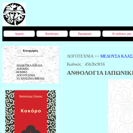
Αρχική
Κατάλογος
Προσφορές
Οι εκδόσεις μας
Κατηγορίες
ΛΟΓΟΤΕΧΝΙΑ
>>
ΜΕΔΟΥΣΑ ΚΛΑΣΙ
Κωδικός :
45b2bc9f16
ΔΙΔΑΚΤΙΚΑ ΒΙΒΛΙΑ
ΔΟΚΙΜΙΑ
ΑΝΘΟΛΟΓΙΑ ΙΑΠΩΝΙΚ
ΚΟΜΙΚΣ
ΛΟΓΟΤΕΧΝΙΑ
ΤΑ ΧΡΗΣΙΜΑ ΒΙΒΛΙΑ