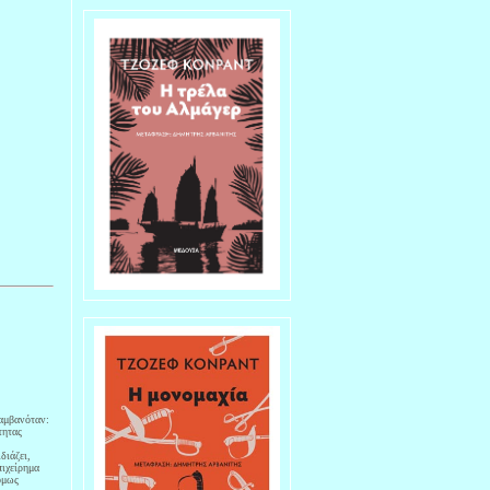
αμβανόταν:
τητας
διάζει,
πιχείρημα
όμως