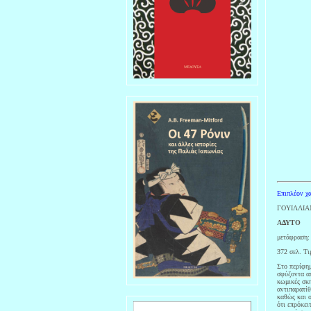
Επιπλέον χα
ΓΟΥΙΛΛΙ
ΑΔΥΤΟ
μετάφραση:
372 σελ. Τι
Στο περίφη
σφύζοντα απ
κωμικές σκη
αντιπαρατίθ
καθώς και ο
ότι επρόκει