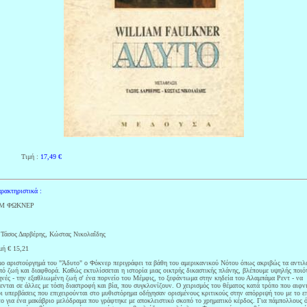
Τιμή :
17,49
€
ρακτηριστικά :
ΑΜ ΦΩΚΝΕΡ
 Τάσος Δαρβέρης, Κώστας Νικολαΐδης
μή € 15,21
μο αριστούργημά του "Άδυτο" ο Φόκνερ περιγράφει τα βάθη του αμερικανικού Νότου όπως ακριβώς τα αντιλ
ό ζωή και διαφθορά. Καθώς εκτυλίσσεται η ιστορία μιας οικτρής δικαστικής πλάνης, βλέπουμε υψηλής ποιό
νές - την εξαθλιωμένη ζωή σ' ένα πορνείο του Μέμφις, το ξεφάντωμα στην κηδεία του Αλαμπάμα Ρεντ - να
ενται σε άλλες με τόση διαστροφή και βία, που συγκλονίζουν. Ο χειρισμός του θέματος κατά τρόπο που αιφνι
ι υπερβάσεις που επιχειρούνται στο μυθιστόρημα οδήγησαν ορισμένους κριτικούς στην απόρριψή του με το ε
το για ένα μακάβριο μελόδραμα που γράφτηκε με αποκλειστικό σκοπό το χρηματικό κέρδος. Για πάμπολλους 