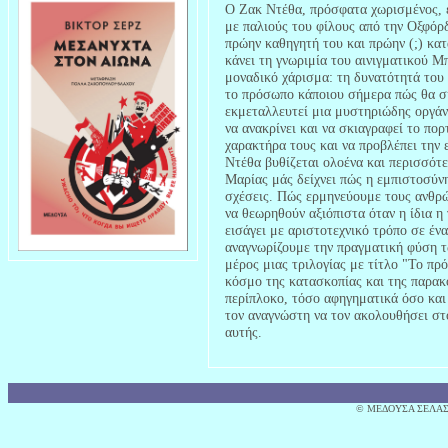
Ο Ζακ Ντέθα, πρόσφατα χωρισμένος, έ
με παλιούς του φίλους από την Οξφόρδ
πρώην καθηγητή του και πρώην (;) κατ
κάνει τη γνωριμία του αινιγματικού Μ
μοναδικό χάρισμα: τη δυνατότητά του 
το πρόσωπο κάποιου σήμερα πώς θα συ
εκμεταλλευτεί μια μυστηριώδης οργάν
να ανακρίνει και να σκιαγραφεί το πο
χαρακτήρα τους και να προβλέπει την 
Ντέθα βυθίζεται ολοένα και περισσότ
Μαρίας μάς δείχνει πώς η εμπιστοσύνη
σχέσεις. Πώς ερμηνεύουμε τους ανθρ
να θεωρηθούν αξιόπιστα όταν η ίδια η
εισάγει με αριστοτεχνικό τρόπο σε έν
αναγνωρίζουμε την πραγματική φύση τ
μέρος μιας τριλογίας με τίτλο "Το πρ
κόσμο της κατασκοπίας και της παρακ
περίπλοκο, τόσο αφηγηματικά όσο και
τον αναγνώστη να τον ακολουθήσει στ
αυτής.
© MΕΔΟΥΣΑ ΣΕΛΑΣ