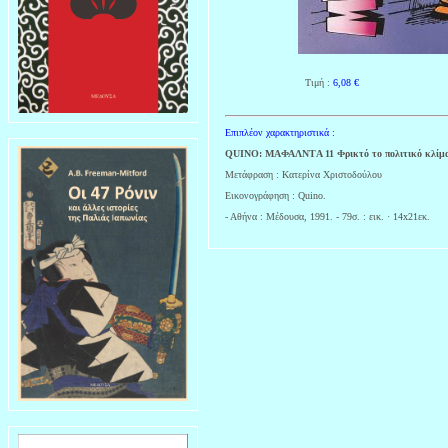
Τιμή :
6,08
€
Επιπλέον χαρακτηριστικά :
QUINO: MAΦΑΛΝΤA 11 Φρικτό το πολιτικό κλίμ
Μετάφραση : Κατερίνα Χριστοδούλου
Εικονογράφηση : Quino.
- Αθήνα : Μέδουσα, 1991. - 79σ. : εικ. · 14x21εκ.