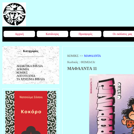
Αρχική
Κατάλογος
Προσφορές
Οι εκδόσεις μας
Κατηγορίες
ΚΟΜΙΚΣ
>>
ΜΑΦΑΛΝΤΑ
Κωδικός :
002b82e13c
ΔΙΔΑΚΤΙΚΑ ΒΙΒΛΙΑ
MAΦΑΛΝΤA 11
ΔΟΚΙΜΙΑ
ΚΟΜΙΚΣ
ΛΟΓΟΤΕΧΝΙΑ
ΤΑ ΧΡΗΣΙΜΑ ΒΙΒΛΙΑ